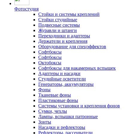
Фотостудия
Стойки и системы креплений
Стойки студийные
Подвесные системы
Журавли и штанги
Переходники и адаптеры
Держатели и крепления
Оборудование для спецэффектов
Софтбоксы
Софтбоксы
Октобоксы
Софтбоксы для накамерных вспышек
Адаптеры и насадки
Студийные осветители
Генераторы, аккумуляторы
Фоны
Тканевые фоны
Пластиковые фоны
Системы установки и крепления фонов
Сумки, чехлы
Лампы, вспышки патронные
Зонты
Насадки и рефлекторы
Рефлекторы, рассеиватели