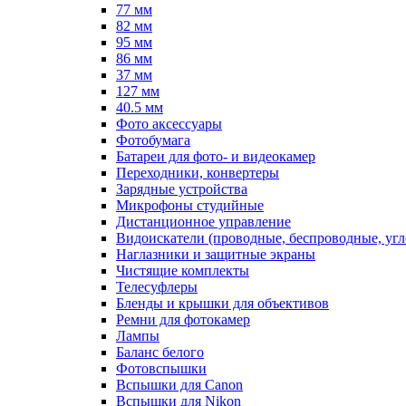
77 мм
82 мм
95 мм
86 мм
37 мм
127 мм
40.5 мм
Фото аксессуары
Фотобумага
Батареи для фото- и видеокамер
Переходники, конвертеры
Зарядные устройства
Микрофоны студийные
Дистанционное управление
Видоискатели (проводные, беспроводные, угл
Наглазники и защитные экраны
Чистящие комплекты
Телесуфлеры
Бленды и крышки для объективов
Ремни для фотокамер
Лампы
Баланс белого
Фотовспышки
Вспышки для Canon
Вспышки для Nikon