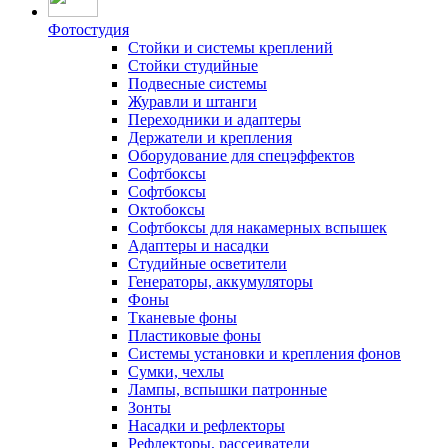
Фотостудия
Стойки и системы креплений
Стойки студийные
Подвесные системы
Журавли и штанги
Переходники и адаптеры
Держатели и крепления
Оборудование для спецэффектов
Софтбоксы
Софтбоксы
Октобоксы
Софтбоксы для накамерных вспышек
Адаптеры и насадки
Студийные осветители
Генераторы, аккумуляторы
Фоны
Тканевые фоны
Пластиковые фоны
Системы установки и крепления фонов
Сумки, чехлы
Лампы, вспышки патронные
Зонты
Насадки и рефлекторы
Рефлекторы, рассеиватели