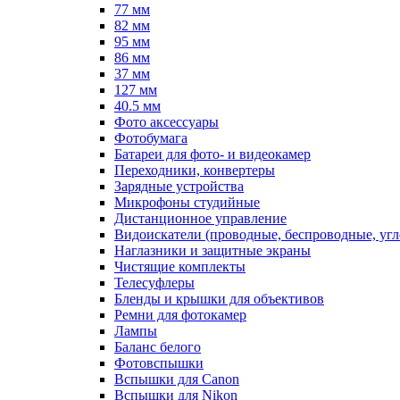
77 мм
82 мм
95 мм
86 мм
37 мм
127 мм
40.5 мм
Фото аксессуары
Фотобумага
Батареи для фото- и видеокамер
Переходники, конвертеры
Зарядные устройства
Микрофоны студийные
Дистанционное управление
Видоискатели (проводные, беспроводные, угл
Наглазники и защитные экраны
Чистящие комплекты
Телесуфлеры
Бленды и крышки для объективов
Ремни для фотокамер
Лампы
Баланс белого
Фотовспышки
Вспышки для Canon
Вспышки для Nikon