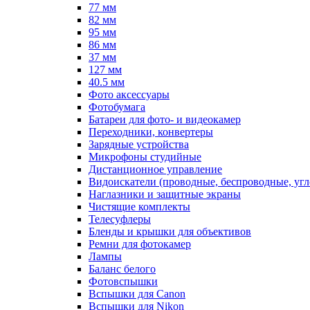
77 мм
82 мм
95 мм
86 мм
37 мм
127 мм
40.5 мм
Фото аксессуары
Фотобумага
Батареи для фото- и видеокамер
Переходники, конвертеры
Зарядные устройства
Микрофоны студийные
Дистанционное управление
Видоискатели (проводные, беспроводные, угл
Наглазники и защитные экраны
Чистящие комплекты
Телесуфлеры
Бленды и крышки для объективов
Ремни для фотокамер
Лампы
Баланс белого
Фотовспышки
Вспышки для Canon
Вспышки для Nikon