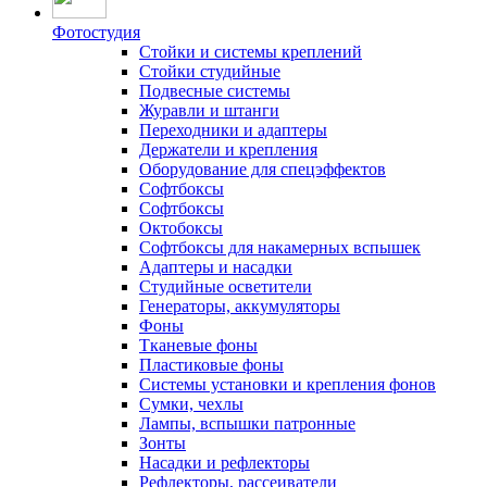
Фотостудия
Стойки и системы креплений
Стойки студийные
Подвесные системы
Журавли и штанги
Переходники и адаптеры
Держатели и крепления
Оборудование для спецэффектов
Софтбоксы
Софтбоксы
Октобоксы
Софтбоксы для накамерных вспышек
Адаптеры и насадки
Студийные осветители
Генераторы, аккумуляторы
Фоны
Тканевые фоны
Пластиковые фоны
Системы установки и крепления фонов
Сумки, чехлы
Лампы, вспышки патронные
Зонты
Насадки и рефлекторы
Рефлекторы, рассеиватели