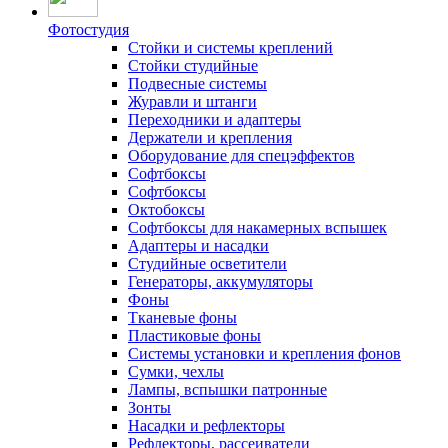
Фотостудия
Стойки и системы креплений
Стойки студийные
Подвесные системы
Журавли и штанги
Переходники и адаптеры
Держатели и крепления
Оборудование для спецэффектов
Софтбоксы
Софтбоксы
Октобоксы
Софтбоксы для накамерных вспышек
Адаптеры и насадки
Студийные осветители
Генераторы, аккумуляторы
Фоны
Тканевые фоны
Пластиковые фоны
Системы установки и крепления фонов
Сумки, чехлы
Лампы, вспышки патронные
Зонты
Насадки и рефлекторы
Рефлекторы, рассеиватели