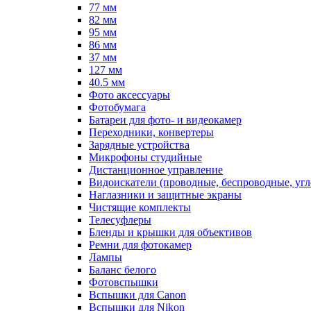
77 мм
82 мм
95 мм
86 мм
37 мм
127 мм
40.5 мм
Фото аксессуары
Фотобумага
Батареи для фото- и видеокамер
Переходники, конвертеры
Зарядные устройства
Микрофоны студийные
Дистанционное управление
Видоискатели (проводные, беспроводные, угл
Наглазники и защитные экраны
Чистящие комплекты
Телесуфлеры
Бленды и крышки для объективов
Ремни для фотокамер
Лампы
Баланс белого
Фотовспышки
Вспышки для Canon
Вспышки для Nikon